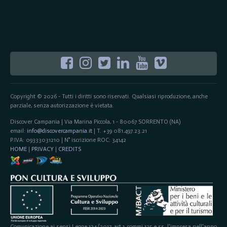
Copyright © 2026 - Tutti i diritti sono riservati. Qualsiasi riproduzione, anche
parziale, senza autorizzazione è vietata.
Discover Campania | Via Marina Piccola, 1 - 80067 SORRENTO (NA)
email:
info@discovercampania.it
| T. +39 081.497.23.21
P.IVA: 09333031210 | N° iscrizione ROC: 34142
HOME
|
PRIVACY
|
CREDITS
Comunicazione ai sensi Legge 124/2017, art.1, commi 125 e ss. l'impresa nell'anno