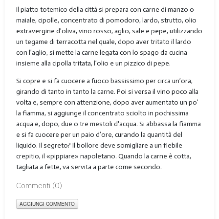
Il piatto totemico della città si prepara con carne di manzo o
maiale, cipolle, concentrato di pomodoro, lardo, strutto, olio
extravergine d'oliva, vino rosso, aglio, sale e pepe, utilizzando
un tegame di terracotta nel quale, dopo aver tritato il lardo
con l’aglio, si mette la carne legata con lo spago da cucina
insieme alla cipolla tritata, l’olio e un pizzico di pepe.
Si copre e si fa cuocere a fuoco bassissimo per circa un’ora,
girando di tanto in tanto la carne. Poi si versa il vino poco alla
volta e, sempre con attenzione, dopo aver aumentato un po’
la fiamma, si aggiunge il concentrato sciolto in pochissima
acqua e, dopo, due o tre mestoli d'acqua. Si abbassa la fiamma
e si fa cuocere per un paio d’ore, curando la quantità del
liquido. Il segreto? Il bollore deve somigliare a un flebile
crepitio, il «pippiare» napoletano. Quando la carne è cotta,
tagliata a fette, va servita a parte come secondo.
Commenti (
0
)
AGGIUNGI COMMENTO