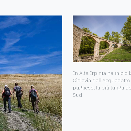
In Alta Irpinia ha inizio l
Ciclovia dell’Acquedotto
pugliese, la più lunga de
Sud