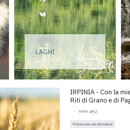
LAGHI
Nei pressi dell’antica città di
Compsa, dagli anni Settanta
del Novecento le acque
dell’Ofanto formano il lago di
IRPINIA - Con la mie
Conza, mentre il lago Laceno
Riti di Grano e di Pa
si estende intorno ai mille
metri nell’omonima piana
Visite: 4657
sovrastata dal Monte
Cervialto.
forse non sai che irpinia