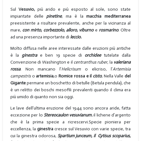
Sul
Vesuvio,
più arido e più esposto al sole, sono state
impiantate delle
pinetine
, ma è la
macchia mediterranea
preesistente a risultare prevalente, anche per la vicinanza al
mare,
con mirto, corbezzolo, alloro, viburno
e
rosmarino
. Oltre
ad una presenza importante di
leccio.
Molto diffusa nelle aree interessate dalle eruzioni più antiche
è la
ginestra
e ben 19 specie di
orchidee
tutelate dalla
Convenzione di Washington e il
centranthus ruber
, la
valeriana
rossa
. Non mancano l’
Helicrisum
o
elicriso, l’
Artemisia
campestris
o
artemisia
,o
Romice rossa e il
cisto
, Nella Valle
del
Gigante
permane un boschetto di betulle (Betula pendula), che
è un relitto dei boschi mesofili prevalenti quando il clima era
più umido di quanto non sia oggi.
Le lave dell’ultima eruzione del 1944 sono ancora aride, fatta
eccezione per lo
Stereocaulon vesuvianum.
il lichene d’argento
che è la prima specie a ricrescervi.Specie pioniera per
eccellenza, la
ginestra
cresce sul Vesuvio con varie specie, tra
cui la ginestra odorosa,
Spartium junceum, il Cytisus scoparius,