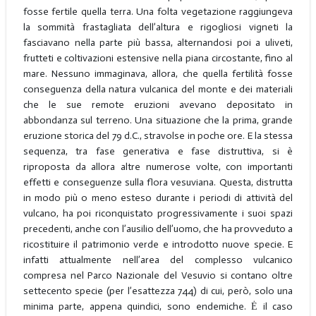
fosse fertile quella terra. Una folta vegetazione raggiungeva
la sommità frastagliata dell’altura e rigogliosi vigneti la
fasciavano nella parte più bassa, alternandosi poi a uliveti,
frutteti e coltivazioni estensive nella piana circostante, fino al
mare. Nessuno immaginava, allora, che quella fertilità fosse
conseguenza della natura vulcanica del monte e dei materiali
che le sue remote eruzioni avevano depositato in
abbondanza sul terreno. Una situazione che la prima, grande
eruzione storica del 79 d.C., stravolse in poche ore. E la stessa
sequenza, tra fase generativa e fase distruttiva, si è
riproposta da allora altre numerose volte, con importanti
effetti e conseguenze sulla flora vesuviana. Questa, distrutta
in modo più o meno esteso durante i periodi di attività del
vulcano, ha poi riconquistato progressivamente i suoi spazi
precedenti, anche con l’ausilio dell’uomo, che ha provveduto a
ricostituire il patrimonio verde e introdotto nuove specie. E
infatti attualmente nell’area del complesso vulcanico
compresa nel Parco Nazionale del Vesuvio si contano oltre
settecento specie (per l’esattezza 744) di cui, però, solo una
minima parte, appena quindici, sono endemiche. Ė il caso