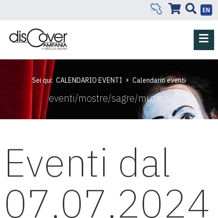
EN
Sei qui:
CALENDARIO EVENTI
Calendario eventi
eventi/mostre/sagre/musica
Eventi dal
07.07.2024