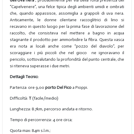
dell’Uva nera
, probabilmente per via della folta presenza del
“Capelvenere”, una felce tipica degli ambienti umidi e ombrati
che, quando appassisce, assomiglia a grappoli di uva nera.
Anticamente, le donne cilentane raccoglitrici di lino si
recavano in questo luogo per la prima fase di lavorazione del
raccolto, che consisteva nel mettere a bagno in acqua
stagnante il prodotto per ammorbidire la fibra. Questa vasca
era nota ai locali anche come “pozzo del diavolo”, per
scoraggiare i più piccoli che nel gioco ne ignoravano il
pericolo, sottovalutando la profondità del punto centrale, che
si riteneva superasse i due metri.
Dettagli Tecnic
i:
Partenza: ore 9,00
porto Del Fico
a Pioppi.
Difficoltà:
T
(facile/medio)
Lunghezza: 8.7km, percorso andata e ritorno.
Tempo di percorrenza: 4 ore circa;
Quota max: 84m s.l.m.;