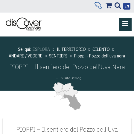
EN
Sei qui:
ESPLORA
IL TERRITORIO
CILENTO
ANDARE / VEDERE
SENTIERI
Pioppi - Pozzo dell'uva nera
PIOPPI – Il sentiero del Pozzo dell’Uva Nera
Visite: 12009
PIOPPI – Il sentiero del Pozzo dell’Uva