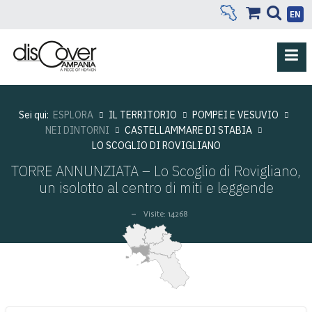
EN
Sei qui:
ESPLORA
IL TERRITORIO
POMPEI E VESUVIO
NEI DINTORNI
CASTELLAMMARE DI STABIA
LO SCOGLIO DI ROVIGLIANO
TORRE ANNUNZIATA – Lo Scoglio di Rovigliano,
un isolotto al centro di miti e leggende
Visite: 14268