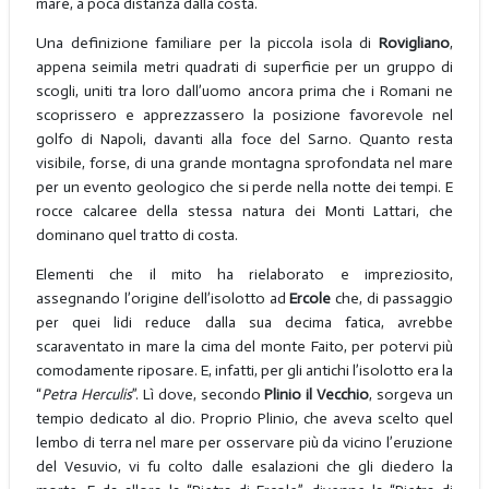
mare, a poca distanza dalla costa.
Una definizione familiare per la piccola isola di
Rovigliano
,
appena seimila metri quadrati di superficie per un gruppo di
scogli, uniti tra loro dall’uomo ancora prima che i Romani ne
scoprissero e apprezzassero la posizione favorevole nel
golfo di Napoli, davanti alla foce del Sarno. Quanto resta
visibile, forse, di una grande montagna sprofondata nel mare
per un evento geologico che si perde nella notte dei tempi. E
rocce calcaree della stessa natura dei Monti Lattari, che
dominano quel tratto di costa.
Elementi che il mito ha rielaborato e impreziosito,
assegnando l’origine dell’isolotto ad
Ercole
che, di passaggio
per quei lidi reduce dalla sua decima fatica, avrebbe
scaraventato in mare la cima del monte Faito, per potervi più
comodamente riposare. E, infatti, per gli antichi l’isolotto era la
“
Petra Herculis
”. Lì dove, secondo
Plinio il Vecchio
, sorgeva un
tempio dedicato al dio. Proprio Plinio, che aveva scelto quel
lembo di terra nel mare per osservare più da vicino l’eruzione
del Vesuvio, vi fu colto dalle esalazioni che gli diedero la