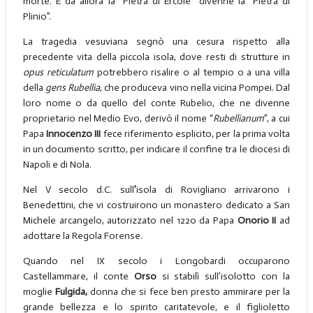
morte. E da allora la “Pietra di Ercole” divenne la “Pietra di
Plinio”.
La tragedia vesuviana segnò una cesura rispetto alla
precedente vita della piccola isola, dove resti di strutture in
opus reticulatum
potrebbero risalire o al tempio o a una villa
della
gens Rubellia
, che produceva vino nella vicina Pompei. Dal
loro nome o da quello del conte Rubelio, che ne divenne
proprietario nel Medio Evo, derivò il nome “
Rubellianum
”, a cui
Papa
Innocenzo III
fece riferimento esplicito, per la prima volta
in un documento scritto, per indicare il confine tra le diocesi di
Napoli e di Nola.
Nel V secolo d.C. sull
’
isola di Rovigliano arrivarono i
Benedettini, che vi costruirono un monastero dedicato a San
Michele arcangelo, autorizzato nel 1220 da Papa
Onorio II
ad
adottare la Regola Forense.
Quando nel IX secolo i Longobardi occuparono
Castellammare, il conte
Orso
si stabilì sull’isolotto con la
moglie
Fulgida,
donna che si fece ben presto ammirare per la
grande bellezza e lo spirito caritatevole, e il figlioletto