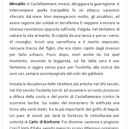
Miroaldo
. A Castellammare, invece, alloggiava la guarnigione. A
interrompere quella tranquillità fu un attacco saraceno
sferrato dal mare. Non impiegarono molto, gli assalitori, ad
avere ragione dei soldati in terraferma. E neppure a vincere la
strenua resistenza opposta sull’isola. Fulgida, nel tentativo di
salvare la vita al marito, fu colpita da una lancia e perse i sensi.
Al risveglio, trovò una carneficina e il marito impiccato,
nessuna traccia del figlio, che era stato rapito dagli invasori
per farlo schiavo. Poco dopo, morì anche lei. Da quel
momento, secondo la leggenda, sul far della sera il suo
fantasma si aggira senza pace per l’isoletta, alla ricerca dei
suoi cari, sempre accompagnata dal volo dei gabbiani.
Iniziata la decadenza delle strutture più antiche nel XIV secolo,
nel XVI secolo l’isoletta tornò ad assumere un ruolo prezioso
a difesa della costa e del porto di Castellammare contro le
scorrerie turche. Sui ruderi del monastero fu edificata una
torre alta venti metri, tra le più importanti del golfo di Napoli.
Un paio di secoli più tardi la fortezza fu ristrutturata per
volontà di
Carlo di Borbone
. Poi divenne caserma e prigione.
Con l’Unità d’Italia, venuto meno lo scopo difensivo originario,