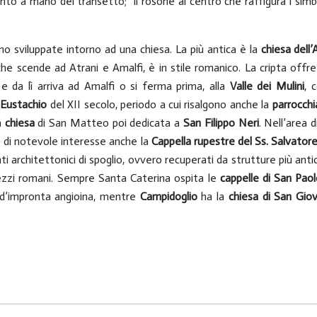
to a mano del transetto; il rosone al centro che raffigura i simbol
o sviluppate intorno ad una chiesa. La più antica è la
chiesa dell
che scende ad Atrani e Amalfi, è in stile romanico. La cripta offr
da lì arriva ad Amalfi o si ferma prima, alla
Valle dei Mulini
, 
’Eustachio
del XII secolo, periodo a cui risalgono anche la
parrocchi
a
chiesa
di San Matteo poi dedicata a
San Filippo Neri
. Nell’area
 è di notevole interesse anche la
Cappella rupestre del Ss. Salvator
architettonici di spoglio, ovvero recuperati da strutture più antich
 pezzi romani. Sempre Santa Caterina ospita le
cappelle di San Pao
d’impronta angioina, mentre
Campidoglio
ha la
chiesa di San Giov