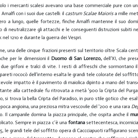
colo i mercanti scalesi avevano una base commerciale pure con una
malfi con i suoi due castelli: il
castrum Scalae Maioris
a mille metr
tero a lungo, quelle fortezze, finche Amalfi mantenne il suo do
di neutralizzare gli attacchi e le conseguenti distruzioni subiti n
k nel 1210 e durante la guerra dei Vespri.
, una delle cinque frazioni presenti sul territorio oltre Scala cent
che per le dimensioni il
Duomo di San Lorenzo,
dell’XI, che pre
i due grifoni e tralci di vite. I resti di affreschi che sormontano
e pareti rococò dell’interno esalta le grandi tele colorate del soffit
evole impatto è il pavimento di maiolica dipinto a mano del transet
stante alla cattedrale fu ritrovata a metà ‘900 la Cripta del Purgat
to, si trova la bella Cripta del Paradiso, in puro stile gotico che esa
poca angioina, una preziosa mitra vescovile del '200 e una rara
De
. Il campanile domina la piazza principale, che ospita anche il
mun
licato. Sempre in piazza c’è una
fontana
settecentesca, incornici
15, le grandi tele del soffitto opera di Caccciapuoti raffigurano sc