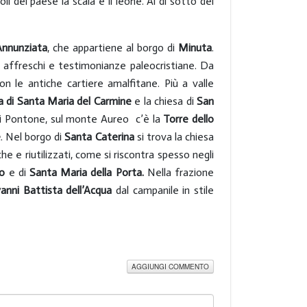
i del paese la scala e il leone. Al di sotto del
’Annunziata
, che appartiene al borgo di
Minuta
.
e affreschi e testimonianze paleocristiane. Da
con le antiche cartiere amalfitane. Più a valle
a di Santa Maria del Carmine
e la chiesa di
San
 di Pontone, sul monte Aureo c’è la
Torre dello
e
. Nel borgo di
Santa Caterina
si trova la chiesa
e e riutilizzati, come si riscontra spesso negli
lo
e di
Santa Maria della Porta.
Nella frazione
anni Battista dell’Acqua
dal campanile in stile
AGGIUNGI COMMENTO