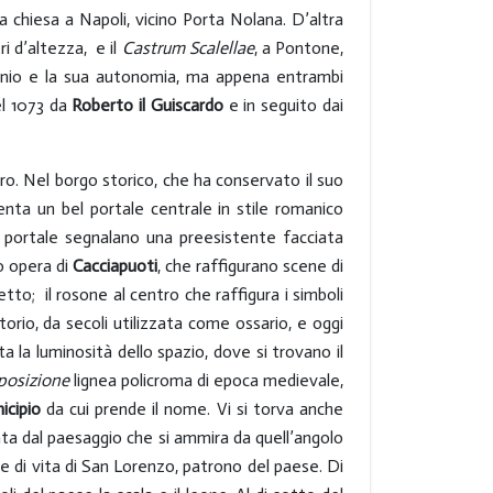
 chiesa a Napoli, vicino Porta Nolana. D’altra
i d’altezza, e il
Castrum
Scalellae
, a Pontone,
minio e la sua autonomia, ma appena entrambi
el 1073 da
Roberto il Guiscardo
e in seguito dai
ro. Nel borgo storico, che ha conservato il suo
senta un bel portale centrale in stile romanico
 il portale segnalano una preesistente facciata
to opera di
Cacciapuoti
, che raffigurano scene di
to; il rosone al centro che raffigura i simboli
orio, da secoli utilizzata come ossario, e oggi
lta la luminosità dello spazio, dove si trovano il
posizione
lignea policroma di epoca medievale,
icipio
da cui prende il nome. Vi si torva anche
ata dal paesaggio che si ammira da quell’angolo
ene di vita di San Lorenzo, patrono del paese. Di