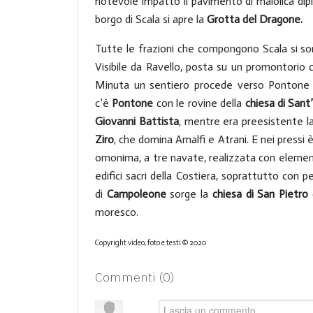
notevole impatto il pavimento di maiolica dipin
borgo di Scala si apre la
Grotta del Dragone.
Tutte le frazioni che compongono Scala si son
Visibile da Ravello, posta su un promontorio 
Minuta un sentiero procede verso Pontone e 
c’è
Pontone
con le rovine della
chiesa di Sant
Giovanni Battista
, mentre era preesistente l
Ziro
, che domina Amalfi e Atrani. E nei pressi
omonima, a tre navate, realizzata con elementi 
edifici sacri della Costiera, soprattutto con
di
Campoleone
sorge la
chiesa di San Pietro
moresco.
Copyright video, foto e testi © 2020
Commenti (
0
)