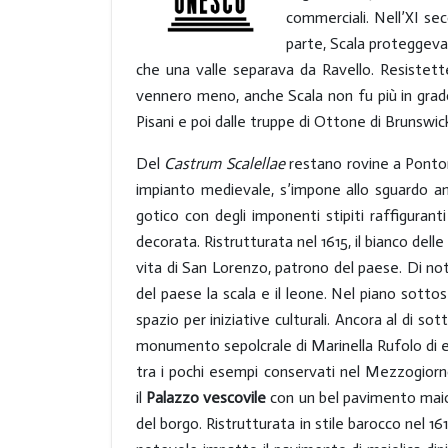
commerciali. Nell’XI se
parte, Scala proteggeva A
che una valle separava da Ravello. Resistet
vennero meno, anche Scala non fu più in grado 
Pisani e poi dalle truppe di Ottone di Brunswic
Del
Castrum
Scalellae
restano rovine a Pontone
impianto medievale, s’impone allo sguardo an
gotico con degli imponenti stipiti raffigurant
decorata. Ristrutturata nel 1615, il bianco dell
vita di San Lorenzo, patrono del paese. Di not
del paese la scala e il leone. Nel piano sotto
spazio per iniziative culturali. Ancora al di sot
monumento sepolcrale di Marinella Rufolo di e
tra i pochi esempi conservati nel Mezzogiorno
il
Palazzo vescovile
con un bel pavimento maio
del borgo. Ristrutturata in stile barocco nel 16