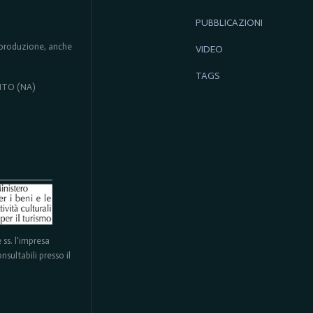
PUBBLICAZIONI
 riproduzione, anche
VIDEO
TAGS
ENTO (NA)
ss. l'impresa
sultabili presso il