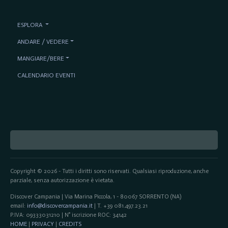
ESPLORA
ANDARE / VEDERE
MANGIARE/BERE
CALENDARIO EVENTI
Copyright © 2026 - Tutti i diritti sono riservati. Qualsiasi riproduzione, anche
parziale, senza autorizzazione è vietata.
Discover Campania | Via Marina Piccola, 1 - 80067 SORRENTO (NA)
email:
info@discovercampania.it
| T. +39 081.497.23.21
P.IVA: 09333031210 | N° iscrizione ROC: 34142
HOME
|
PRIVACY
|
CREDITS