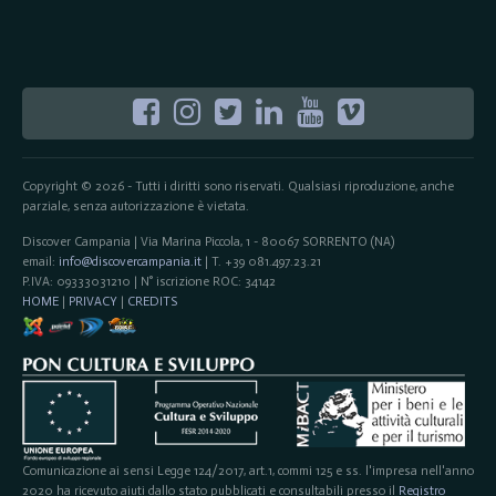
Copyright © 2026 - Tutti i diritti sono riservati. Qualsiasi riproduzione, anche
parziale, senza autorizzazione è vietata.
Discover Campania | Via Marina Piccola, 1 - 80067 SORRENTO (NA)
email:
info@discovercampania.it
| T. +39 081.497.23.21
P.IVA: 09333031210 | N° iscrizione ROC: 34142
HOME
|
PRIVACY
|
CREDITS
Comunicazione ai sensi Legge 124/2017, art.1, commi 125 e ss. l'impresa nell'anno
2020 ha ricevuto aiuti dallo stato pubblicati e consultabili presso il
Registro