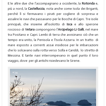
E le altre due che l’accompagnano a occidente, la
Rotonda
e,
più a nord, la
Castelluccia
, nota anche come Isola dei Briganti,
perché lì si fermavano i pirati per cogliere di sorpresa e
assalire le navi che passavano per le Bocche di Capri. Tre isole
principali, che insieme all’isolotto di
Isca
e allo sperone
roccioso di
Vetara
compongono l’
Arcipelago Li Galli
, nel mare
tra Positano e Capri. Lembi di terra che avvicinano ciò che un
tempo era unito, la Penisola e l’Isola Azzurra. In un tratto di
mare esposto a correnti assai insidiose per le imbarcazioni
che lo solcavano sulla rotta verso Scilla e Cariddi, lo stretto di
Messina. E tante navi interrompevano in quel punto il loro
viaggio, dove per gli antichi risiedevano le Sirene.