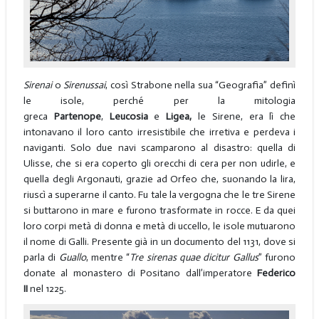
Sirenai
o
Sirenussai
, così Strabone nella sua “Geografia” definì
le isole, perché per la mitologia
greca
Partenope
,
Leucosia
e
Ligea,
le Sirene, era lì che
intonavano il loro canto irresistibile che irretiva e perdeva i
naviganti. Solo due navi scamparono al disastro: quella di
Ulisse, che si era coperto gli orecchi di cera per non udirle, e
quella degli Argonauti, grazie ad Orfeo che, suonando la lira,
riuscì a superarne il canto. Fu tale la vergogna che le tre Sirene
si buttarono in mare e furono trasformate in rocce. E da quei
loro corpi metà di donna e metà di uccello, le isole mutuarono
il nome di Galli. Presente già in un documento del 1131, dove si
parla di
Guallo
, mentre “
Tre sirenas quae dicitur Gallus
” furono
donate al monastero di Positano dall’imperatore
Federico
II
nel 1225.