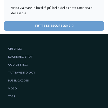
Visita via mare le località più belle della costa campana e
delle isole
TUTTE LE ESCURSIONI
CHI SIAMO
LOGIN/REGISTRATI
CODICE ETICO
TRATTAMENTO DATI
PUBBLICAZIONI
VIDEO
TAGS