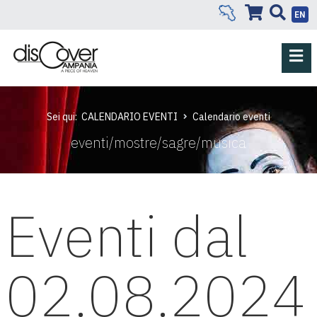
EN
Sei qui:
CALENDARIO EVENTI
Calendario eventi
eventi/mostre/sagre/musica
Eventi dal
02.08.2024