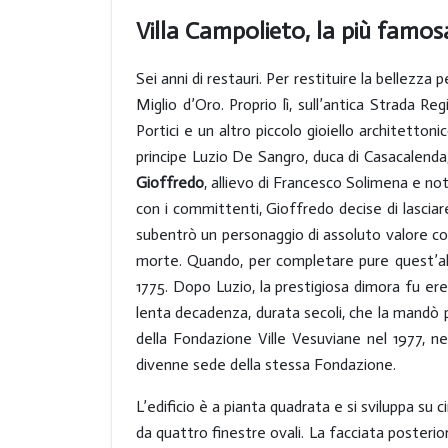
Villa Campolieto, la più famosa
Sei anni di restauri. Per restituire la bellezza
Miglio d’Oro. Proprio lì, sull’antica Strada Re
Portici e un altro piccolo gioiello architetton
principe Luzio De Sangro, duca di Casacalenda
Gioffredo
, allievo di Francesco Solimena e no
con i committenti, Gioffredo decise di lasciare
subentrò un personaggio di assoluto valore 
morte. Quando, per completare pure quest’alt
1775. Dopo Luzio, la prestigiosa dimora fu ered
lenta decadenza, durata secoli, che la mandò 
della Fondazione Ville Vesuviane nel 1977, ne
divenne sede della stessa Fondazione.
L’edificio è a pianta quadrata e si sviluppa su c
da quattro finestre ovali. La facciata posteri