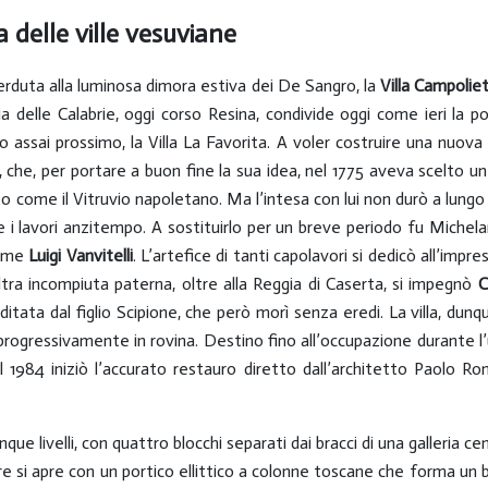
 delle ville vesuviane
 perduta alla luminosa dimora estiva dei De Sangro, la
Villa Campoliet
gia delle Calabrie, oggi corso Resina, condivide oggi come ieri la 
ico assai prossimo, la Villa La Favorita. A voler costruire una nuova
, che, per portare a buon fine la sua idea, nel 1775 aveva scelto
to come il Vitruvio napoletano. Ma l’intesa con lui non durò a lungo
 i lavori anzitempo. A sostituirlo per un breve periodo fu Michelang
come
Luigi Vanvitelli
. L’artefice di tanti capolavori si dedicò all’impres
ra incompiuta paterna, oltre alla Reggia di Caserta, si impegnò
C
itata dal figlio Scipione, che però morì senza eredi. La villa, dun
progressivamente in rovina. Destino fino all’occupazione durante l
l 1984 iniziò l’accurato restauro diretto dall’architetto Paolo Ro
inque livelli, con quattro blocchi separati dai bracci di una galleria 
ore si apre con un portico ellittico a colonne toscane che forma u