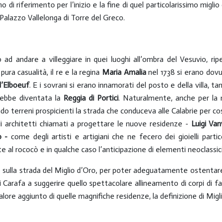
ano di riferimento per l’inizio e la fine di quel particolarissimo migli
 Palazzo Vallelonga di Torre del Greco.
 ad andare a villeggiare in quei luoghi all’ombra del Vesuvio, ri
 pura casualità, il re e la regina
Maria Amalia
nel 1738 si erano dovut
d’Elboeuf
. E i sovrani si erano innamorati del posto e della villa, ta
rebbe diventata la
Reggia di Portici
. Naturalmente, anche per la n
ndo terreni prospicienti la strada che conduceva alle Calabrie per c
gli architetti chiamati a progettare le nuove residenze -
Luigi Van
o -
come degli artisti e artigiani che ne fecero dei gioielli partic
e al rococò e in qualche caso l’anticipazione di elementi neoclassic
no sulla strada del Miglio d’Oro, per poter adeguatamente ostentare 
i Carafa a suggerire quello spettacolare allineamento di corpi di f
 valore aggiunto di quelle magnifiche residenze, la definizione di Migl