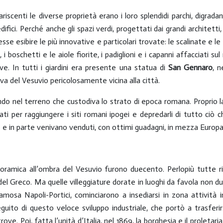
iscenti le diverse proprietà erano i loro splendidi parchi, digradan
edifici. Perché anche gli spazi verdi, progettati dai grandi architetti
esse esibire le più innovative e particolari trovate: le scalinate e l
 i boschetti e le aiole fiorite, i padiglioni e i capanni affacciati s
ve. In tutti i giardini era presente una statua di
San Gennaro
, n
a del Vesuvio pericolosamente vicina alla città.
o nel terreno che custodiva lo strato di epoca romana. Proprio la 
avati per raggiungere i siti romani ipogei e depredarli di tutto ciò 
le e in parte venivano venduti, con ottimi guadagni, in mezza Europ
panoramica all’ombra del Vesuvio furono duecento. Perlopiù tutte ris
el Greco. Ma quelle villeggiature dorate in luoghi da favola non du
 famosa Napoli-Portici, cominciarono a insediarsi in zona attività in
eguito di questo veloce sviluppo industriale, che portò a trasferirsi
ve. Poi, fatta l’unità d’Italia, nel 1869, la borghesia e il proletari