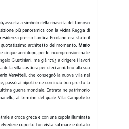
o,
assurta a simbolo della rinascita del famoso
posizione più panoramica con la vicina Reggia di
 residenza presso l’antica Ercolano era stato il
 un quotatissimo architetto del momento,
Mario
 e cinque anni dopo, per le incomprensioni nate
elo Giustiniani, ma già 1763 a dirigere i lavori
a della villa costiera per dieci anni, fino alla sua
arlo Vanvitelli
, che consegnò la nuova villa nel
que, passò ai nipoti e ne cominciò ben presto la
’ultima guerra mondiale. Entrata ne patrimonio
manello, al termine del quale Villa Campolieto
centrale a croce greca e con una cupola illuminata
n belvedere coperto fon vista sul mare e dotato