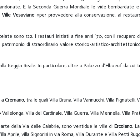
bbandonate. E la Seconda Guerra Mondiale le vide bombardate e 
 Ville Vesuviane
«per provvedere alla conservazione, al restauro
late sono 122. I restauri iniziati a fine anni ’70, con il recupero d
trimonio di straordinario valore storico-artistico-architettonico 
 alla Reggia Reale. In particolare, oltre a Palazzo d’Elboeuf da cui tu
o a Cremano
, tra le quali Villa Bruna, Villa Vannucchi, Villa Pignatelli, Vi
Vallelonga, Villa del Cardinale, Villa Guerra, Villa Mennella, Villa Pra
rte della Via delle Calabrie, sono ventidue le ville di
Ercolano
. L
illa Aprile, villa Signorini in via Roma, Villa Durante e Villa Petti Rug