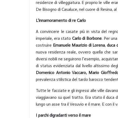
residenze di villeggiatura. E proprio le ville er
De Bisogno di Casaluce, nel cuore di Resina, al
L’innamoramento di re Carlo
A convincere le casate più in vista del regno
imperiale, era stato
Carlo di Borbone
. Per una
costruire
Emanuele Maurizio di Lorena
,
duca 
nuova residenza reale, ovvero quella che sa
diversi nobili ne seguirono l’esempio, acquista
di status evidenziata dal livello altissimo de
Domenico Antonio Vaccaro, Mario Gioffred
prevalenza stilistica del tardo barocco tendent
Tutte le facciate e gli ingressi alle ville dava
viaggiavano su quel tratto. Era stato il duca d
lungo un asse tra il Vesuvio e il mare. E con il
I parchi digradanti verso il mare