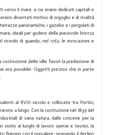
ti verso il mare, a cui erano dedicati capitali e
, erano diventati motivo di orgoglio e di rivalità
e terrazze panoramiche, i gazebo e i pergolati di
ul mare, ideali per godere della piacevole brezza
el ricordo di quando, nel 1767, le invocazioni e
costruzione delle ville favorì la predazione di
che era possibile. Oggetti preziosi che in parte
a.
alenti al XVIII secolo e collocate tra Portici,
rarono a lungo. Con la costruzione nel 1839 del
dustriali di varia natura, dalle concerie per la
 vicino ai luoghi di lavoro operai e tecnici, la
ato finirono con il prevalere, segnando il declino