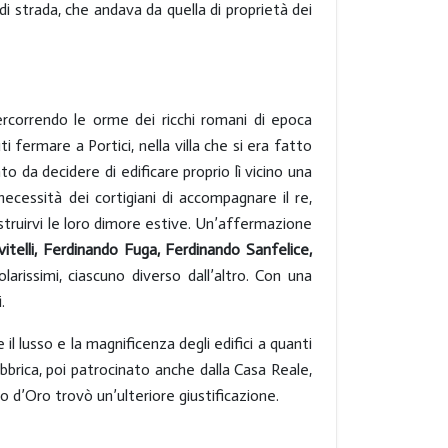
o di strada, che andava da quella di proprietà dei
percorrendo le orme dei ricchi romani di epoca
i fermare a Portici, nella villa che si era fatto
nto da decidere di edificare proprio lì vicino una
ecessità dei cortigiani di accompagnare il re,
ostruirvi le loro dimore estive. Un’affermazione
vitelli, Ferdinando Fuga, Ferdinando Sanfelice,
olarissimi, ciascuno diverso dall’altro. Con una
i.
il lusso e la magnificenza degli edifici a quanti
abbrica, poi patrocinato anche dalla Casa Reale,
io d’Oro trovò un’ulteriore giustificazione.