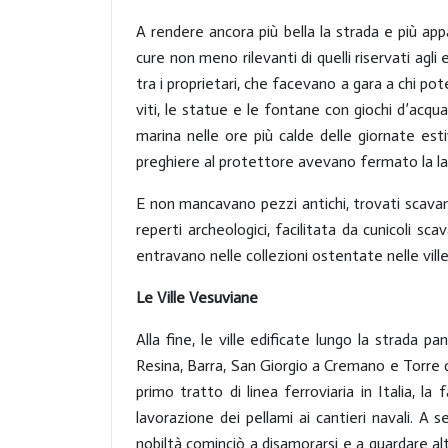
A rendere ancora più bella la strada e più appar
cure non meno rilevanti di quelli riservati agli 
tra i proprietari, che facevano a gara a chi pot
viti, le statue e le fontane con giochi d’acqua,
marina nelle ore più calde delle giornate esti
preghiere al protettore avevano fermato la lav
E non mancavano pezzi antichi, trovati scavand
reperti archeologici, facilitata da cunicoli sc
entravano nelle collezioni ostentate nelle vil
Le Ville Vesuviane
Alla fine, le ville edificate lungo la strada 
Resina, Barra, San Giorgio a Cremano e Torre d
primo tratto di linea ferroviaria in Italia, la
lavorazione dei pellami ai cantieri navali. A s
nobiltà cominciò a disamorarsi e a guardare altro