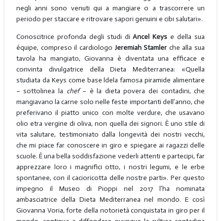
negli anni sono venuti qui a mangiare o a trascorrere un
periodo per staccare e ritrovare sapori genuini e cibi salutari».
Conoscitrice profonda degli studi di
Ancel Keys
e della sua
équipe, compreso il cardiologo
Jeremiah Stamler
che alla sua
tavola ha mangiato, Giovanna è diventata una efficace e
convinta divulgatrice della Dieta Mediterranea: «Quella
studiata da Keys come base ldela famosa piramide alimentare
– sottolinea la
chef
– è la dieta povera dei contadini, che
mangiavano la carne solo nelle feste importanti dell’anno, che
preferivano il piatto unico con molte verdure, che usavano
olio etra vergine di oliva, non quella dei signori. È uno stile di
vita salutare, testimoniato dalla longevità dei nostri vecchi,
che mi piace far conoscere in giro e spiegare ai ragazzi delle
scuole. È una bella soddisfazione vederli attenti e partecipi, far
apprezzare loro i magnifici otto, i nostri legumi, e le erbe
spontanee, con il cacioricotta delle nostre parti». Per questo
impegno il Museo di Pioppi nel 2017 l’ha nominata
ambasciatrice della Dieta Mediterranea nel mondo. E così
Giovanna Voria, forte della notorietà conquistata in giro per il