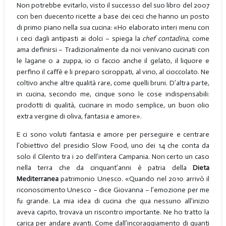
Non potrebbe evitarlo, visto il successo del suo libro del 2007
con ben duecento ricette a base dei ceci che hanno un posto
di primo piano nella sua cucina: «Ho elaborato interi menu con
i ceci dagli antipasti ai dolci – spiega la
chef contadina
, come
ama definirsi – Tradizionalmente da noi venivano cucinati con
le lagane o a zuppa, io ci faccio anche il gelato, il liquore e
perfino il caffè e li preparo sciroppati, al vino, al cioccolato. Ne
coltivo anche altre qualità rare, come quelli bruni. D’altra parte,
in cucina, secondo me, cinque sono le cose indispensabili:
prodotti di qualità, cucinare in modo semplice, un buon olio
extra vergine di oliva, fantasia e amore».
E ci sono voluti fantasia e amore per perseguire e centrare
l’obiettivo del presidio Slow Food, uno dei 14 che conta da
solo il Cilento tra i 20 dell’intera Campania. Non certo un caso
nella terra che da cinquant’anni è patria della
Dieta
Mediterranea
patrimonio Unesco. «Quando nel 2010 arrivò il
riconoscimento Unesco – dice Giovanna – l’emozione per me
fu grande. La mia idea di cucina che qua nessuno all’inizio
aveva capito, trovava un riscontro importante. Ne ho tratto la
carica per andare avanti. Come dall’incoraggiamento di quanti