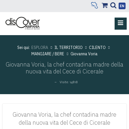
EN
Sei qui:
ESPLORA
IL TERRITORIO
CILENTO
MANGIARE / BERE
Giovanna Voria
Giovanna Voria, la chef contadina madre della
nuova vita del Cece di Cicerale
Visite: 14818
Giovanna Voria, la chef contadina madre
della nuova vita del Cece di Cicerale