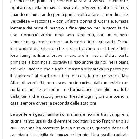
piccolo cece, prima di prendere la strada verso il Piemonte,
ogni anno, nella primavera avanzata. «Avevo quattordici mesi
quando mamma andò per la prima volta a fare la mondina nel
Vercellese – racconta – con un’altra donna di Cicerale. Rimase
lontana dai primi di maggio a fine giugno per la raccolta del
riso. Continuò anche negli anni seguenti, con un numero
sempre maggiore di donne, arrivarono fino a quaranta. Erano
le mondine del Cilento, che si sacrificavano per il bene delle
loro famiglie. Erano brave a lavorare in risaia, d’altra parte
prima della bonifica si coltivava il riso anche da noi, nella piana
del Sele. Ricordo che a Natale mamma preparava un pacco per
il “padrone” al nord con i fichi e i ceci, le nostre specialità».
Altre, di specialità, ne nascevano in cucina, dalla maestria con
cui la mamma e le nonne trasformavano i semplici prodotti
della terra che raccoglievano freschi ogni giorno intorno a
casa, sempre diversi a seconda delle stagioni.
Le scelte e i gesti familiari di mamma e nonne tra i campi e la
cucina, tanto usuali da diventare scontati, sono l’imprinting su
cui Giovanna ha costruito la sua nuova vita, quando decise di
cambiarla alla vigilia del nuovo millennio. Una svolta radicale