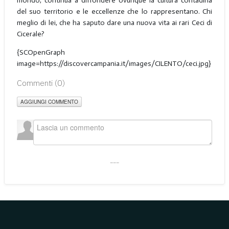
mondo, continua a diffondere ovunque la cultura contadina
del suo territorio e le eccellenze che lo rappresentano. Chi
meglio di lei, che ha saputo dare una nuova vita ai rari Ceci di
Cicerale?
{SCOpenGraph
image=https://discovercampania.it/images/CILENTO/ceci.jpg}
Commenti (
0
)
AGGIUNGI COMMENTO
___