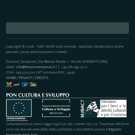
Copyright © 2026 - Tutti i diritti sono riservati. Qualsiasi riproduzione, anche
parziale, senza autorizzazione è vietata.
Discover Campania | Via Marina Piccola, 1 - 80067 SORRENTO (NA)
email:
info@discovercampania.it
| T. +39 081.497.23.21
P.IVA: 09333031210 | N° iscrizione ROC: 34142
HOME
|
PRIVACY
|
CREDITS
Comunicazione ai sensi Legge 124/2017, art.1, commi 125 e ss. l'impresa nell'anno
2020 ha ricevuto aiuti dallo stato pubblicati e consultabili presso il
Registro
Nazionale degli Aiuti
.