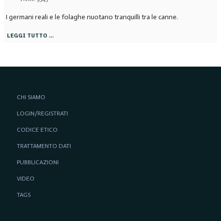
I germani reali e le folaghe nuotano tranquilli tra le canne.
LEGGI TUTTO …
CHI SIAMO
LOGIN/REGISTRATI
CODICE ETICO
TRATTAMENTO DATI
PUBBLICAZIONI
VIDEO
TAGS