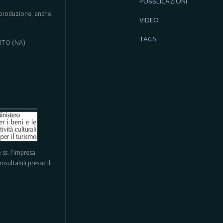
PUBBLICAZIONI
 riproduzione, anche
VIDEO
TAGS
ENTO (NA)
ss. l'impresa
sultabili presso il