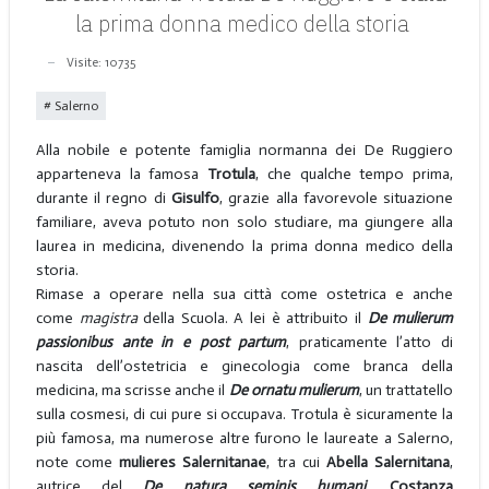
la prima donna medico della storia
Visite: 10735
Salerno
Alla nobile e potente famiglia normanna dei De Ruggiero
apparteneva la famosa
Trotula
, che qualche tempo prima,
durante il regno di
Gisulfo
, grazie alla favorevole situazione
familiare, aveva potuto non solo studiare, ma giungere alla
laurea in medicina, divenendo la prima donna medico della
storia.
Rimase a operare nella sua città come ostetrica e anche
come
magistra
della Scuola. A lei è attribuito il
De mulierum
passionibus ante in e post partum
, praticamente l’atto di
nascita dell’ostetricia e ginecologia come branca della
medicina, ma scrisse anche il
De ornatu mulierum
, un trattatello
sulla cosmesi, di cui pure si occupava. Trotula è sicuramente la
più famosa, ma numerose altre furono le laureate a Salerno,
note come
mulieres Salernitanae
, tra cui
Abella Salernitana
,
autrice del
De natura seminis humani
,
Costanza