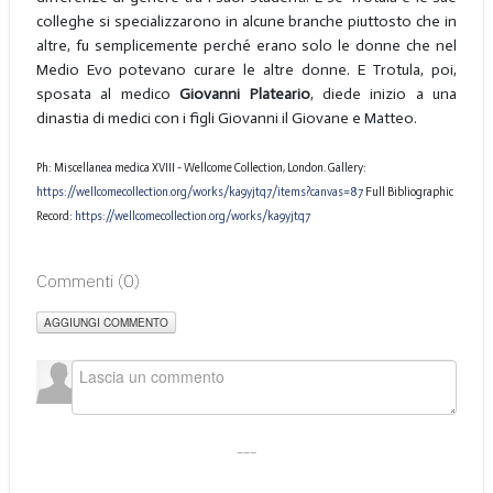
colleghe si specializzarono in alcune branche piuttosto che in
altre, fu semplicemente perché erano solo le donne che nel
Medio Evo potevano curare le altre donne. E Trotula, poi,
sposata al medico
Giovanni Plateario
, diede inizio a una
dinastia di medici con i figli Giovanni il Giovane e Matteo.
Ph:
Miscellanea medica XVIII
-
Wellcome Collection, London. Gallery:
https://wellcomecollection.org/works/ka9yjtq7/items?canvas=87
Full Bibliographic
Record:
https://wellcomecollection.org/works/ka9yjtq7
Commenti (
0
)
AGGIUNGI COMMENTO
___