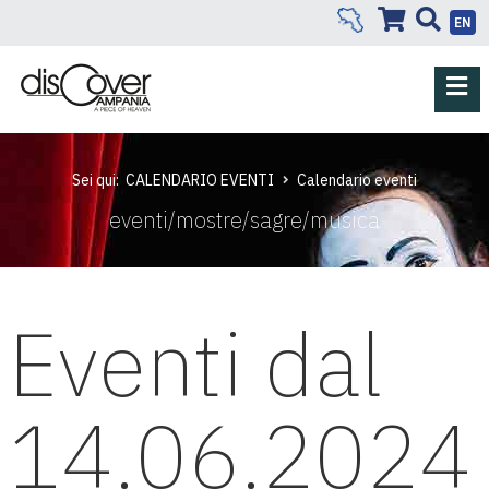
EN
Sei qui:
CALENDARIO EVENTI
Calendario eventi
eventi/mostre/sagre/musica
Eventi dal
14.06.2024