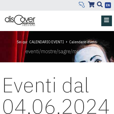
EN
Sei qui:
CALENDARIO EVENTI
Calendario eventi
eventi/mostre/sagre/musica
Eventi dal
04.06.2024