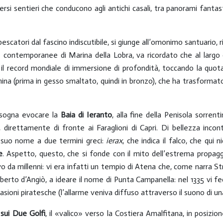
rsi sentieri che conducono agli antichi casali, tra panorami fantasti
i pescatori dal fascino indiscutibile, si giunge all’omonimo santuario, r
e contemporanee di Marina della Lobra, va ricordato che al largo
lì il record mondiale di immersione di profondità, toccando la quo
a (prima in gesso smaltato, quindi in bronzo), che ha trasformato i
bisogna evocare la
Baia di Ieranto
, alla fine della Penisola sorren
 direttamente di fronte ai Faraglioni di Capri. Di bellezza inco
l suo nome a due termini greci:
ierax
, che indica il falco, che qui
e
. Aspetto, questo, che si fonde con il mito dell’estrema propa
vo da millenni: vi era infatti un tempio di Atena che, come narra S
erto d’Angiò, a ideare il nome di Punta Campanella: nel 1335 vi fe
vasioni piratesche (l’allarme veniva diffuso attraverso il suono di u
sui Due Golfi
, il «valico» verso la Costiera Amalfitana, in posizion