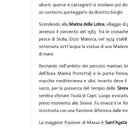
uliveti, querce e castagneti si snodano poi dive
un contesto punteggiato da diciotto borghi.
Scendendo alla
Marina della Lobra
, villaggio d
annesso il convento del 1583. Tra le cronach
pesce di Sicilia, Enzo Maiorca, nel 1974 stabi
sistemata sott’acqua la statua di una Madonnin
di mare.
Restando nell’ambito dei percorsi marinari, 
dell’Area Marina Protetta) e la punta Penna,
macchia mediterranea e ulivi, Ieranto deve i
sacro, per la presenza del tempio delle
Siren
sembra sfiorare l’isola di Capri. Luogo evocati
primo momento alle Sirene. Fu invece il re Rob
ricostruita con una funzione difensiva dalle in
La maggiore frazione di Massa è
Sant’Agata 