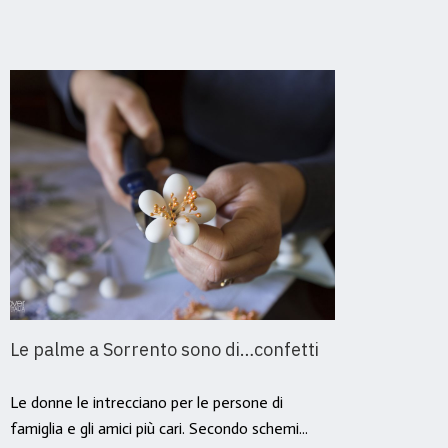
Le palme a Sorrento sono di…confetti
Sorr
Geru
Le donne le intrecciano per le persone di
famiglia e gli amici più cari. Secondo schemi...
E’ il f