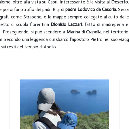
lerno; oltre alla vista su Capri. Interessante è la visita al
Deserto
poi orfanotrofio dei padri Bigi di
padre Lodovico da Casoria
. Seco
ografi, come Strabone; e le mappe sempre collegate al culto delle 
tetto di scuola fiorentina
Dionisio Lazzari
, fatto di madreperla e 
zza. Proseguendo, si può scendere a
Marina di Crapolla
, nel territori
ni. Secondo una leggenda qui sbarcò l'apostolo Pietro nel suo viag
sui resti del tempio di Apollo.