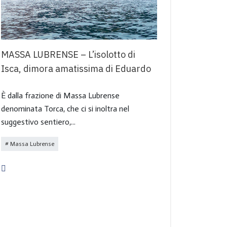
MASSA LUBRENSE – L’isolotto di
MASSA 
Isca, dimora amatissima di Eduardo
Campan
È dalla frazione di Massa Lubrense
Un luogo 
denominata Torca, che ci si inoltra nel
meditazio
suggestivo sentiero,...
panorama 
Massa Lubrense
Sentieri