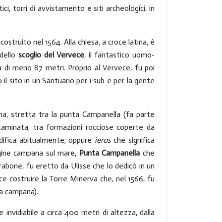
ci, torri di avvistamento e siti archeologici, in
icostruito nel 1564. Alla chiesa, a croce latina, è
 dello
scoglio del Vervece
, il fantastico uomo-
ta di meno 87 metri. Proprio al Vervece, fu poi
l sito in un Santuario per i sub e per la gente
tina, stretta tra la punta Campanella (fa parte
ntaminata, tra formazioni rocciose coperte da
 nidifica abitualmente; oppure
ieros
che significa
ggine campana sul mare,
Punta Campanella
che
trabone, fu eretto da Ulisse che lo dedicò in un
ce costruire la Torre Minerva che, nel 1566, fu
na campana).
e invidiabile a circa 400 metri di altezza, dalla