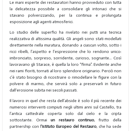
Le mani esperte dei restauratori hanno provveduto con tutta
la delicatezza possibile a consolidare gli intonaci che si
stavano polverizzando, per la continua e prolungata
esposizione agli agenti atmosferici.
Lo studio delle superfici ha rivelato nei putti una tecnica
realizzativa di altissima qualità. Gli angeli sono stati modellati
direttamente nella muratura, donando a ciascun volto, sotto i
ricci ribelli, l’aspetto e l’espressione che lo rendono unico:
imbronciato, sorpreso, sorridente, curioso, sognante... Così
lavoravano gli Starace, è quella la loro “firma”. Evidente anche
nei rami fioriti, tornati al loro splendore originario. Perciò non
c’è stato bisogno di ricostruire o rimodellare le figure con la
polvere di marmo, che servirà solo a preservarli in futuro
dall'erosione subita nei secoli passati.
Il lavoro in quel che resta dell’abside è solo il più recente dei
numerosi interventi compiuti negli ultimi anni sul Castello, tra
l’antica cattedrale coperta solo dal cielo e la cripta
sottostante. Ormai
un restauro continuo
, frutto della
partnership con l
’Istituto Europeo del Restauro
, che ha sede