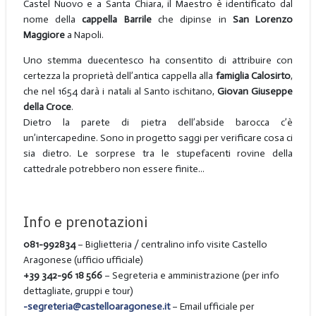
Castel Nuovo e a Santa Chiara, il Maestro è identificato dal
nome della
cappella Barrile
che dipinse in
San Lorenzo
Maggiore
a Napoli.
Uno stemma duecentesco ha consentito di attribuire con
certezza la proprietà dell’antica cappella alla
famiglia Calosirto
,
che nel 1654 darà i natali al Santo ischitano,
Giovan Giuseppe
della Croce
.
Dietro la parete di pietra dell’abside barocca c’è
un’intercapedine. Sono in progetto saggi per verificare cosa ci
sia dietro. Le sorprese tra le stupefacenti rovine della
cattedrale potrebbero non essere finite...
Info e prenotazioni
081-992834
– Biglietteria / centralino info visite Castello
Aragonese (ufficio ufficiale)
+39 342-96 18 566
– Segreteria e amministrazione (per info
dettagliate, gruppi e tour)
-
segreteria@castelloaragonese.it
– Email ufficiale per