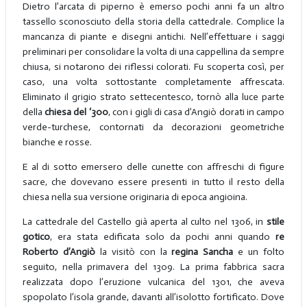
Dietro l’arcata di piperno è emerso pochi anni fa un altro
tassello sconosciuto della storia della cattedrale. Complice la
mancanza di piante e disegni antichi. Nell’effettuare i saggi
preliminari per consolidare la volta di una cappellina da sempre
chiusa, si notarono dei riflessi colorati. Fu scoperta così, per
caso, una volta sottostante completamente affrescata.
Eliminato il grigio strato settecentesco, tornò alla luce parte
della
chiesa
del ‘300
, con i gigli di casa d’Angiò dorati in campo
verde-turchese, contornati da decorazioni geometriche
bianche e rosse.
E al di sotto emersero delle cunette con affreschi di figure
sacre, che dovevano essere presenti in tutto il resto della
chiesa nella sua versione originaria di epoca angioina.
La cattedrale del Castello già aperta al culto nel 1306, in
stile
gotico
, era stata edificata solo da pochi anni quando
re
Roberto d’Angiò
la visitò con la
regina Sancha
e un folto
seguito, nella primavera del 1309. La prima fabbrica sacra
realizzata dopo l’eruzione vulcanica del 1301, che aveva
spopolato l’isola grande, davanti all’isolotto fortificato. Dove