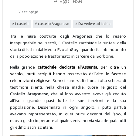
Aragonese
Visite: 14838
I castelli
castello Aragonese
Da vedere ad Ischia
Tra le mura costruite dagli Aragonesi che lo resero
inespugnabile nei secoli, il Castello racchiude la sintesi della
storia di Ischia dal Medio Evo al 1809, quando fu abbandonato
dalla popolazione e trasformato in carcere dai Borbone.
Nella grande
cattedrale dedicata all’Assunta,
per oltre un
secolo,i putti scolpiti hanno osservato dall’alto le fastose
celebrazioni religiose.
Sono i superstiti di una folta schiera di
testimoni silenti. nella chiesa madre, cuore religioso del
Castello Aragonese
, che al loro avvento aveva già ceduto
all’isola grande quasi tutte le sue funzioni e la sua
popolazione. Disseminati in ogni angolo, i putti paffuti
avevano rappresentato, in quei primi decenni del ‘700, il
nuovo gusto imperante al quale venivano via via adeguati tutti
gli edifici sacri ischitani.