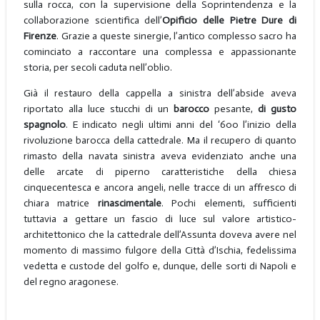
sulla rocca, con la supervisione della Soprintendenza e la
collaborazione scientifica dell’
Opificio delle Pietre Dure di
Firenze
. Grazie a queste sinergie, l’antico complesso sacro ha
cominciato a raccontare una complessa e appassionante
storia, per secoli caduta nell’oblio.
Già il restauro della cappella a sinistra dell’abside aveva
riportato alla luce stucchi di un
barocco
pesante,
di gusto
spagnolo
. E indicato negli ultimi anni del ‘600 l’inizio della
rivoluzione barocca della cattedrale. Ma il recupero di quanto
rimasto della navata sinistra aveva evidenziato anche una
delle arcate di piperno caratteristiche della chiesa
cinquecentesca e ancora angeli, nelle tracce di un affresco di
chiara matrice
rinascimentale
. Pochi elementi, sufficienti
tuttavia a gettare un fascio di luce sul valore artistico-
architettonico che la cattedrale dell’Assunta doveva avere nel
momento di massimo fulgore della Città d’Ischia, fedelissima
vedetta e custode del golfo e, dunque, delle sorti di Napoli e
del regno aragonese.