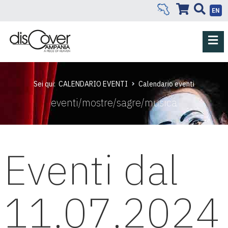
EN
Sei qui:
CALENDARIO EVENTI
Calendario eventi
eventi/mostre/sagre/musica
Eventi dal
11.07.2024