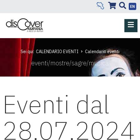
EN
Sei qui:
CALENDARIO EVENTI
Calendario eventi
eventi/mostre/sagre/musica
Eventi dal
28.07.2024