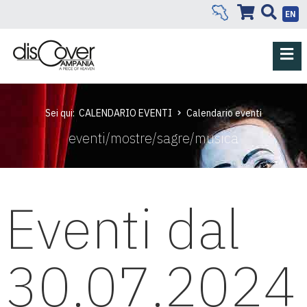
EN
Sei qui:
CALENDARIO EVENTI
Calendario eventi
eventi/mostre/sagre/musica
Eventi dal
30.07.2024