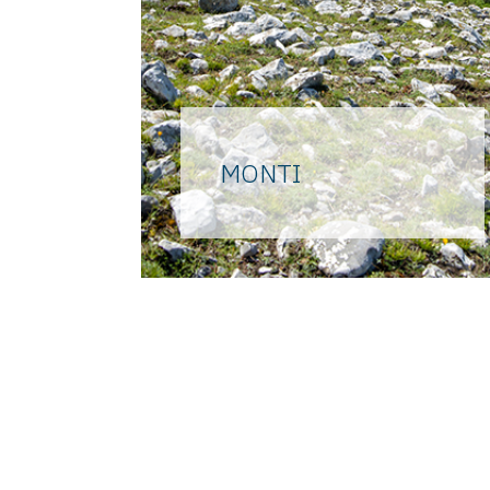
MONTI
Di chiara pietra calcarea,
coperti da una fitta e varia
vegetazione che cambia loro
volto in ogni stagione,
dominano ovunque, possenti e
maestosi, il paesaggio sannita.