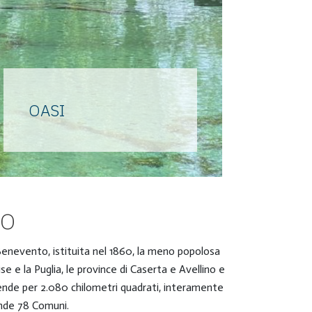
OASI
FIU
Grandi attrattori di fauna
Le gr
selvatica e custodi di una ricca
acco
biodiversità botanica. Legate
straor
ai fiumi, frutto dell’opera
d’acq
io
dell’uomo o della natura, sono
linfa 
piccoli paradisi da godere.
valli
i Benevento, istituita nel 1860, la meno popolosa
se e la Puglia, le province di Caserta e Avellino e
tende per 2.080 chilometri quadrati, interamente
ende 78 Comuni.