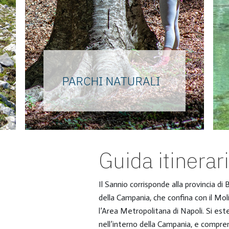
PARCHI NATURALI
Il Partenio condiviso con altre
province e l’esclusivo
Taburno.Camposauro sono
eredi della prima riserva
Guida itinerar
naturale istituita proprio sul
Taburno in epoca borbonica.
Il Sannio corrisponde alla provincia d
della Campania, che confina con il Moli
l’Area Metropolitana di Napoli. Si es
nell’interno della Campania, e compr