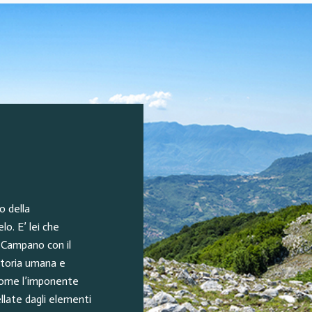
o della
lo. E’ lei che
o Campano con il
 storia umana e
 come l’imponente
llate dagli elementi