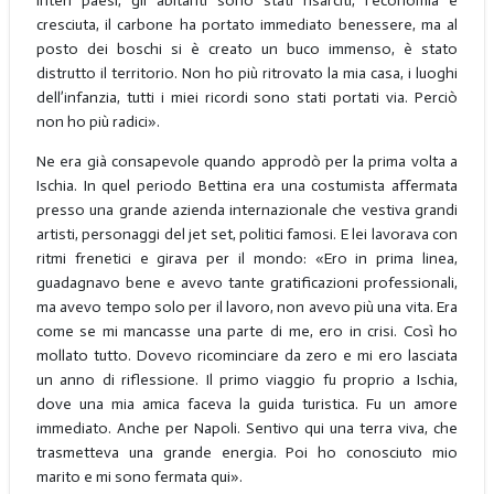
interi paesi, gli abitanti sono stati risarciti, l’economia è
cresciuta, il carbone ha portato immediato benessere, ma al
posto dei boschi si è creato un buco immenso, è stato
distrutto il territorio. Non ho più ritrovato la mia casa, i luoghi
dell’infanzia, tutti i miei ricordi sono stati portati via. Perciò
non ho più radici».
Ne era già consapevole quando approdò per la prima volta a
Ischia. In quel periodo Bettina era una costumista affermata
presso una grande azienda internazionale che vestiva grandi
artisti, personaggi del jet set, politici famosi. E lei lavorava con
ritmi frenetici e girava per il mondo: «Ero in prima linea,
guadagnavo bene e avevo tante gratificazioni professionali,
ma avevo tempo solo per il lavoro, non avevo più una vita. Era
come se mi mancasse una parte di me, ero in crisi. Così ho
mollato tutto. Dovevo ricominciare da zero e mi ero lasciata
un anno di riflessione. Il primo viaggio fu proprio a Ischia,
dove una mia amica faceva la guida turistica. Fu un amore
immediato. Anche per Napoli. Sentivo qui una terra viva, che
trasmetteva una grande energia. Poi ho conosciuto mio
marito e mi sono fermata qui».