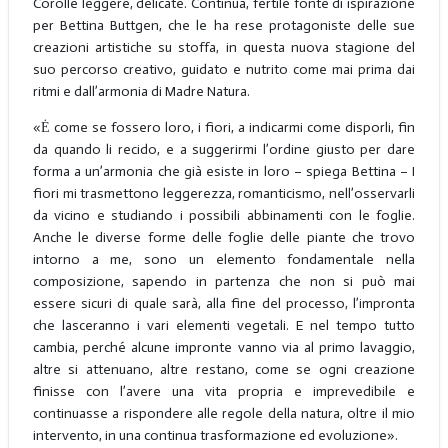
Corolle leggere, delicate. Continua, fertile fonte di ispirazione
per Bettina Buttgen, che le ha rese protagoniste delle sue
creazioni artistiche su stoffa, in questa nuova stagione del
suo percorso creativo, guidato e nutrito come mai prima dai
ritmi e dall’armonia di Madre Natura.
«Ė come se fossero loro, i fiori, a indicarmi come disporli, fin
da quando li recido, e a suggerirmi l’ordine giusto per dare
forma a un’armonia che già esiste in loro – spiega Bettina – I
fiori mi trasmettono leggerezza, romanticismo, nell’osservarli
da vicino e studiando i possibili abbinamenti con le foglie.
Anche le diverse forme delle foglie delle piante che trovo
intorno a me, sono un elemento fondamentale nella
composizione, sapendo in partenza che non si può mai
essere sicuri di quale sarà, alla fine del processo, l’impronta
che lasceranno i vari elementi vegetali. E nel tempo tutto
cambia, perché alcune impronte vanno via al primo lavaggio,
altre si attenuano, altre restano, come se ogni creazione
finisse con l’avere una vita propria e imprevedibile e
continuasse a rispondere alle regole della natura, oltre il mio
intervento, in una continua trasformazione ed evoluzione».