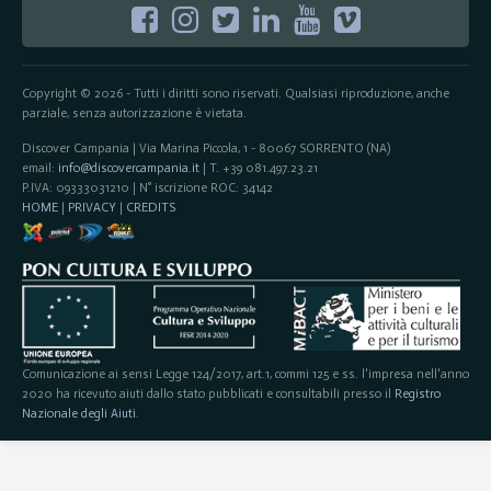
Copyright © 2026 - Tutti i diritti sono riservati. Qualsiasi riproduzione, anche
parziale, senza autorizzazione è vietata.
Discover Campania | Via Marina Piccola, 1 - 80067 SORRENTO (NA)
email:
info@discovercampania.it
| T. +39 081.497.23.21
P.IVA: 09333031210 | N° iscrizione ROC: 34142
HOME
|
PRIVACY
|
CREDITS
Comunicazione ai sensi Legge 124/2017, art.1, commi 125 e ss. l'impresa nell'anno
2020 ha ricevuto aiuti dallo stato pubblicati e consultabili presso il
Registro
Nazionale degli Aiuti
.