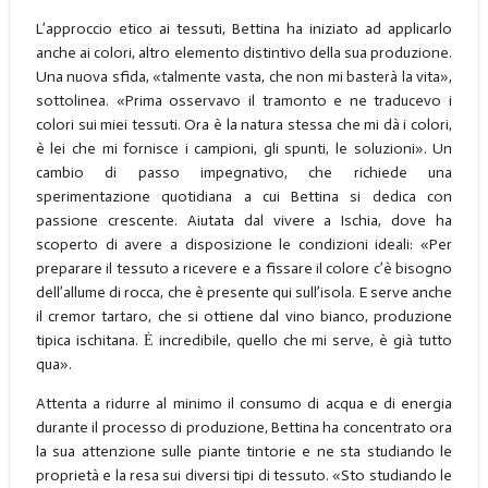
L’approccio etico ai tessuti, Bettina ha iniziato ad applicarlo
anche ai colori, altro elemento distintivo della sua produzione.
Una nuova sfida, «talmente vasta, che non mi basterà la vita»,
sottolinea. «Prima osservavo il tramonto e ne traducevo i
colori sui miei tessuti. Ora è la natura stessa che mi dà i colori,
è lei che mi fornisce i campioni, gli spunti, le soluzioni». Un
cambio di passo impegnativo, che richiede una
sperimentazione quotidiana a cui Bettina si dedica con
passione crescente. Aiutata dal vivere a Ischia, dove ha
scoperto di avere a disposizione le condizioni ideali: «Per
preparare il tessuto a ricevere e a fissare il colore c’è bisogno
dell’allume di rocca, che è presente qui sull’isola. E serve anche
il cremor tartaro, che si ottiene dal vino bianco, produzione
tipica ischitana. Ė incredibile, quello che mi serve, è già tutto
qua».
Attenta a ridurre al minimo il consumo di acqua e di energia
durante il processo di produzione, Bettina ha concentrato ora
la sua attenzione sulle piante tintorie e ne sta studiando le
proprietà e la resa sui diversi tipi di tessuto. «Sto studiando le