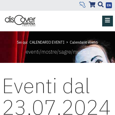
EN
Sei qui:
CALENDARIO EVENTI
Calendario eventi
eventi/mostre/sagre/musica
Eventi dal
23.07.2024