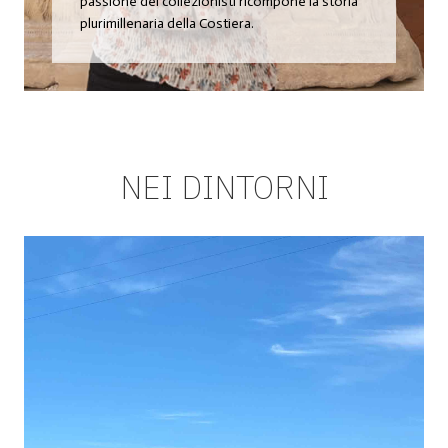
passione dei collezionisti ricompone la storia
plurimillenaria della Costiera.
NEI DINTORNI