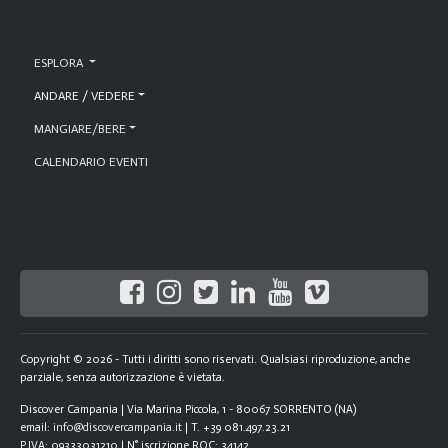
ESPLORA
ANDARE / VEDERE
MANGIARE/BERE
CALENDARIO EVENTI
Copyright © 2026 - Tutti i diritti sono riservati. Qualsiasi riproduzione, anche
parziale, senza autorizzazione è vietata.
Discover Campania | Via Marina Piccola, 1 - 80067 SORRENTO (NA)
email:
info@discovercampania.it
| T. +39 081.497.23.21
P.IVA: 09333031210 | N° iscrizione ROC: 34142