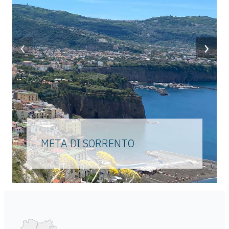
‹
›
META DI SORRENTO