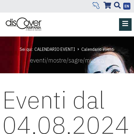
EN
Sei qui:
CALENDARIO EVENTI
Calendario eventi
eventi/mostre/sagre/musica
Eventi dal
04.08.2024