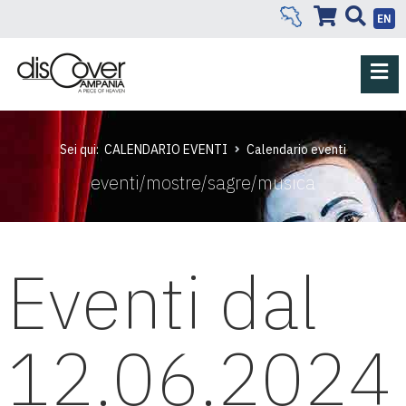
EN
Sei qui:
CALENDARIO EVENTI
Calendario eventi
eventi/mostre/sagre/musica
Eventi dal
12.06.2024