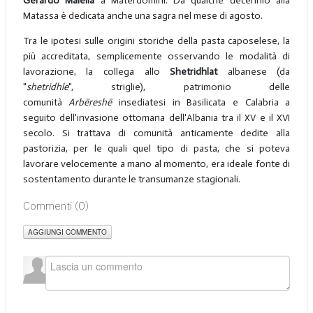
Gerardo Maiella
a Materdomini. Da qualche decennio alla
Matassa è dedicata anche una sagra nel mese di agosto.
Tra le ipotesi sulle origini storiche della pasta caposelese, la
più accreditata, semplicemente osservando le modalità di
lavorazione, la collega allo
Shetridhlat
albanese (da
"
shetridhle
", striglie), patrimonio delle
comunità
Arbëreshë
insediatesi in Basilicata e Calabria a
seguito dell'invasione ottomana dell'Albania tra il XV e il XVI
secolo. Si trattava di comunità anticamente dedite alla
pastorizia, per le quali quel tipo di pasta, che si poteva
lavorare velocemente a mano al momento, era ideale fonte di
sostentamento durante le transumanze stagionali.
Commenti (
0
)
AGGIUNGI COMMENTO
___