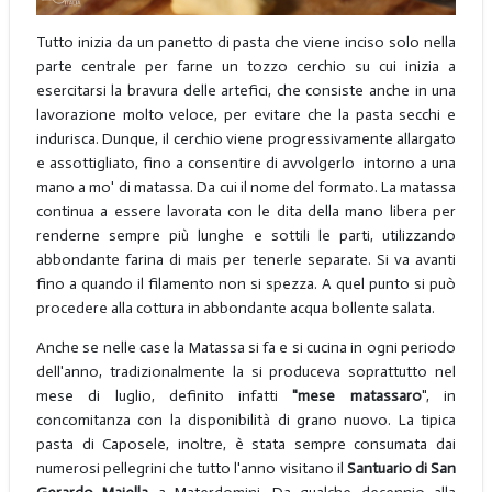
Tutto inizia da un panetto di pasta che viene inciso solo nella
parte centrale per farne un tozzo cerchio su cui inizia a
esercitarsi la bravura delle artefici, che consiste anche in una
lavorazione molto veloce, per evitare che la pasta secchi e
indurisca. Dunque, il cerchio viene progressivamente allargato
e assottigliato, fino a consentire di avvolgerlo intorno a una
mano a mo' di matassa. Da cui il nome del formato. La matassa
continua a essere lavorata con le dita della mano libera per
renderne sempre più lunghe e sottili le parti, utilizzando
abbondante farina di mais per tenerle separate. Si va avanti
fino a quando il filamento non si spezza. A quel punto si può
procedere alla cottura in abbondante acqua bollente salata.
Anche se nelle case la Matassa si fa e si cucina in ogni periodo
dell'anno, tradizionalmente la si produceva soprattutto nel
mese di luglio, definito infatti
"mese matassaro
", in
concomitanza con la disponibilità di grano nuovo. La tipica
pasta di Caposele, inoltre, è stata sempre consumata dai
numerosi pellegrini che tutto l'anno visitano il
Santuario di San