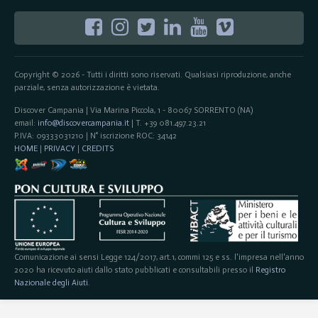
Copyright © 2026 - Tutti i diritti sono riservati. Qualsiasi riproduzione, anche
parziale, senza autorizzazione è vietata.
Discover Campania | Via Marina Piccola, 1 - 80067 SORRENTO (NA)
email:
info@discovercampania.it
| T. +39 081.497.23.21
P.IVA: 09333031210 | N° iscrizione ROC: 34142
HOME
|
PRIVACY
|
CREDITS
Comunicazione ai sensi Legge 124/2017, art.1, commi 125 e ss. l'impresa nell'anno
2020 ha ricevuto aiuti dallo stato pubblicati e consultabili presso il
Registro
Nazionale degli Aiuti
.