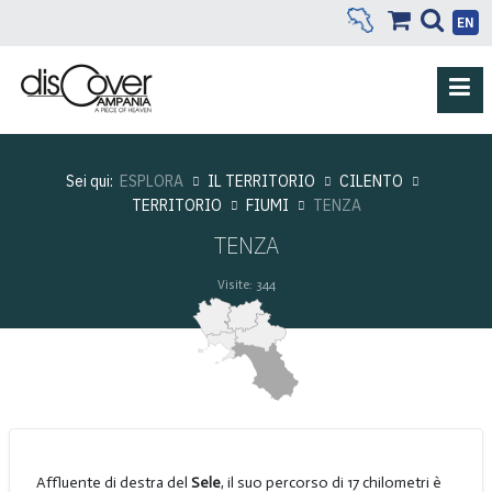
EN
Sei qui:
ESPLORA
IL TERRITORIO
CILENTO
TERRITORIO
FIUMI
TENZA
TENZA
Visite: 344
Affluente di destra del
Sele
, il suo percorso di 17 chilometri è