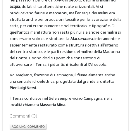
nel passato, a partire dal XVI-XVII secolo, decine di
mulini ad
acqua
, dotati di caratteristiche ruote orizzontali. Vi si
producevano farine e maccaroni, ma l'energia dei mulini era
sfruttata anche per produzioni tessili e per la lavorazione della
carta, per cui erano numerose nel territorio le tipografie. Di
quell'antica manifattura non resta più nulla e anche dei mulini si
conservano solo due strutture: la
Maccarunera
,
interamente e
sapientemente restaurato come struttura ricettiva all'interno
del centro storico, e le parti residue del mulino della Madonna
del Ponte. E sono dodici i ponti che consentono di
attraversare il Tenza, i più antichi risalenti al XVI secolo.
Ad Avigliano, frazione di Campagna, il fiume alimenta anche
una centrale idroelettrica, progettata dal grande architetto
Pier Luigi Nervi
.
Il Tenza confuisce nel Sele sempre vicino Campagna, nella
località chiamata
Masseria Mina
.
Commenti (
0
)
AGGIUNGI COMMENTO