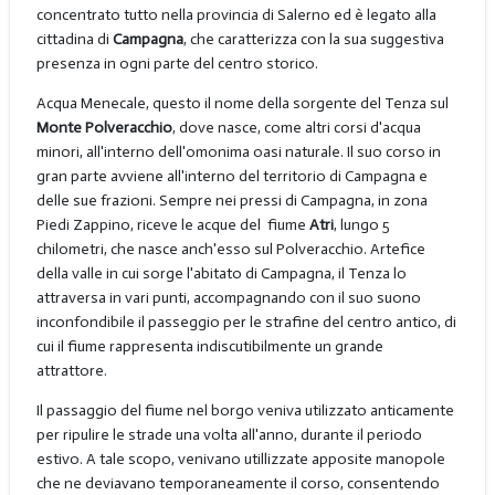
concentrato tutto nella provincia di Salerno ed è legato alla
cittadina di
Campagna
, che caratterizza con la sua suggestiva
presenza in ogni parte del centro storico.
Acqua Menecale, questo il nome della sorgente del Tenza sul
Monte Polveracchio
, dove nasce, come altri corsi d'acqua
minori, all'interno dell'omonima oasi naturale. Il suo corso in
gran parte avviene all'interno del territorio di Campagna e
delle sue frazioni. Sempre nei pressi di Campagna, in zona
Piedi Zappino, riceve le acque del fiume
Atri
, lungo 5
chilometri, che nasce anch'esso sul Polveracchio. Artefice
della valle in cui sorge l'abitato di Campagna, il Tenza lo
attraversa in vari punti, accompagnando con il suo suono
inconfondibile il passeggio per le strafine del centro antico, di
cui il fiume rappresenta indiscutibilmente un grande
attrattore.
Il passaggio del fiume nel borgo veniva utilizzato anticamente
per ripulire le strade una volta all'anno, durante il periodo
estivo. A tale scopo, venivano utillizzate apposite manopole
che ne deviavano temporaneamente il corso, consentendo